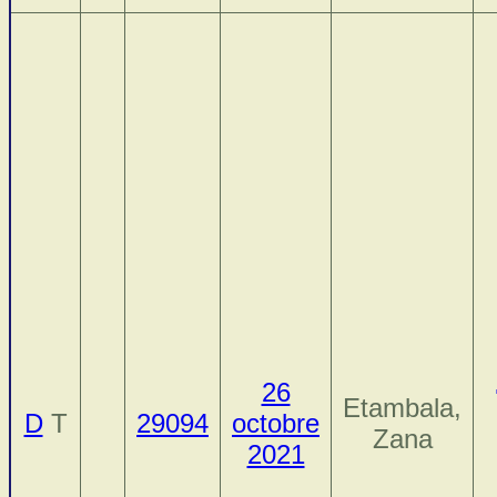
26
Etambala,
D
T
29094
octobre
Zana
2021