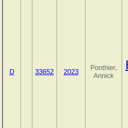
Ponthier,
D
33652
2023
Annick