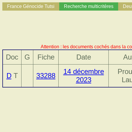
France Génocide Tutsi
Recherche multicritères
Deux
Attention : les documents cochés dans la co
Doc
G
Fiche
Date
Au
14 décembre
Prou
D
T
33288
2023
Lau