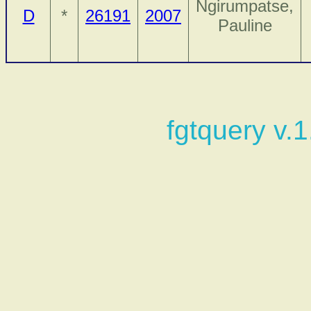
Ngirumpatse,
D
*
26191
2007
Pauline
fgtquery v.1