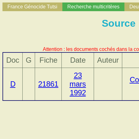
France Génocide Tutsi
Recherche multicritères
Deux
Source
Attention : les documents cochés dans la co
Doc
G
Fiche
Date
Auteur
23
Co
D
21861
mars
1992