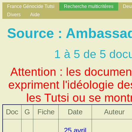
France Génocide Tutsi
Recherche multicritères
Deux
Divers
Aide
Source : Ambassad
1 à 5 de 5 doc
Attention : les docume
expriment l'idéologie d
les Tutsi ou se mont
Doc
G
Fiche
Date
Auteur
25 avril