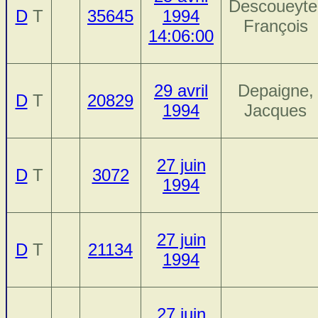
Descoueyte
D
T
35645
1994
François
14:06:00
29 avril
Depaigne,
D
T
20829
1994
Jacques
27 juin
D
T
3072
1994
27 juin
D
T
21134
1994
27 juin