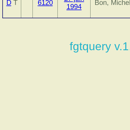
D
T
6120
Bon, Miche
1994
fgtquery v.1