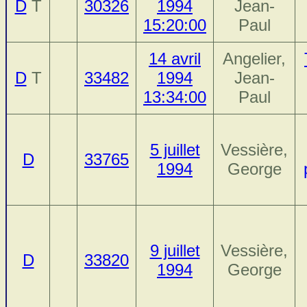
D
T
30326
1994
Jean-
15:20:00
Paul
14 avril
Angelier,
D
T
33482
1994
Jean-
13:34:00
Paul
5 juillet
Vessière,
D
33765
1994
George
9 juillet
Vessière,
D
33820
1994
George