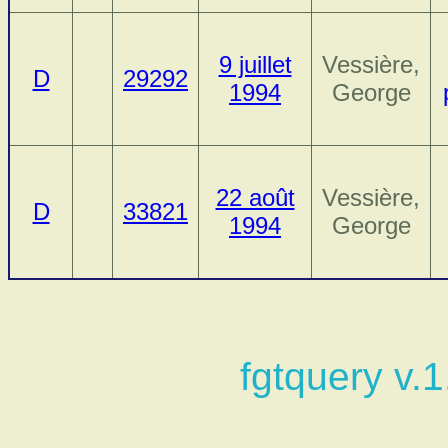
9 juillet
Vessière,
D
29292
1994
George
22 août
Vessière,
D
33821
1994
George
fgtquery v.1