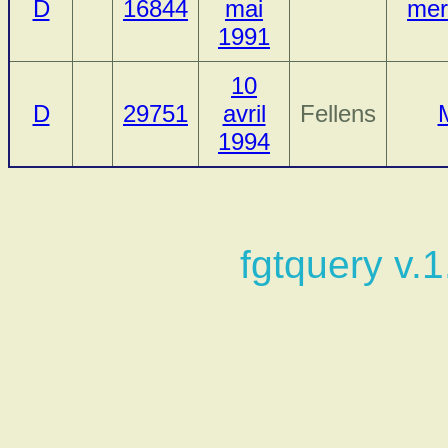
D
16844
mai
mer
1991
10
D
29751
avril
Fellens
1994
fgtquery v.1