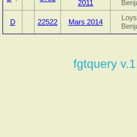
2011
Benj
Loys
D
22522
Mars 2014
Benj
fgtquery v.1