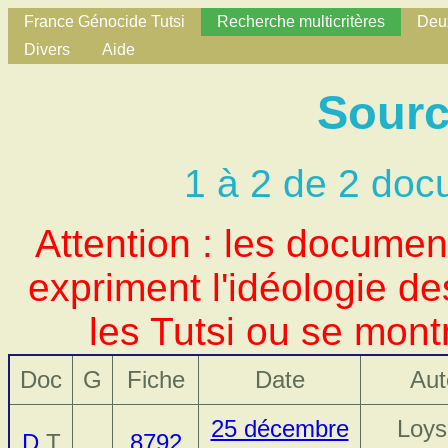
France Génocide Tutsi
Recherche multicritères
Deux
Divers
Aide
Sourc
1 à 2 de 2 doc
Attention : les docume
expriment l'idéologie d
les Tutsi ou se mont
Doc
G
Fiche
Date
Aut
25 décembre
Loys
D
T
8792