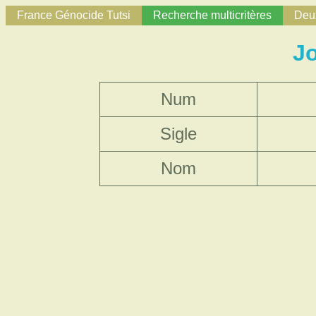
France Génocide Tutsi
Recherche multicritères
Deux
J
Num
Sigle
Nom