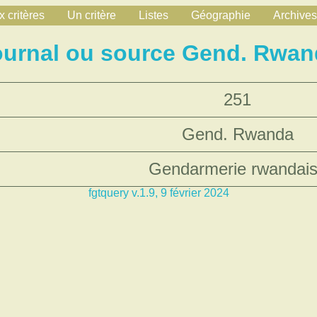
 critères
Un critère
Listes
Géographie
Archives
ournal ou source Gend. Rwan
251
Gend. Rwanda
Gendarmerie rwandai
fgtquery v.1.9, 9 février 2024