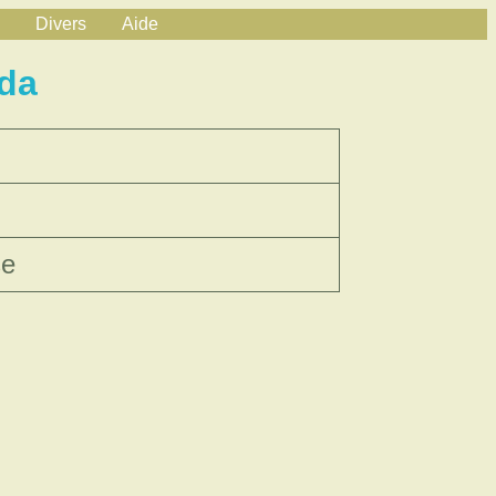
Divers
Aide
da
se