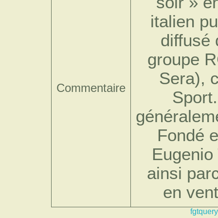
soir » e
italien p
diffusé 
groupe RC
Sera), 
Commentaire
Sport.
généraleme
Fondé en
Eugenio T
ainsi parc
en vent
fgtquery