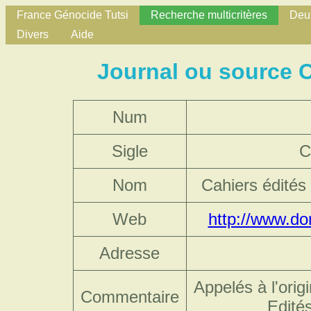
France Génocide Tutsi
Recherche multicritères
Deux
Divers
Aide
Journal ou source C
Num
Sigle
C
Nom
Cahiers édités
Web
http://www.do
Adresse
Appelés à l'ori
Commentaire
Edité