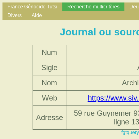
France Génocide Tutsi
Recherche multicritères
Deux
Divers
Aide
Journal ou sour
Num
Sigle
Nom
Archi
Web
https://www.siv.
59 rue Guynemer 933
Adresse
ligne 13
fgtquery