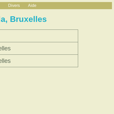
Divers
Aide
, Bruxelles
lles
lles