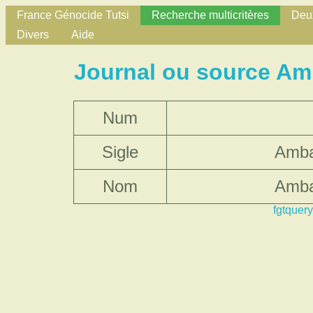
France Génocide Tutsi
Recherche multicritères
Deux
Divers
Aide
Journal ou source Am
Num
Sigle
Amba
Nom
Amba
fgtquery