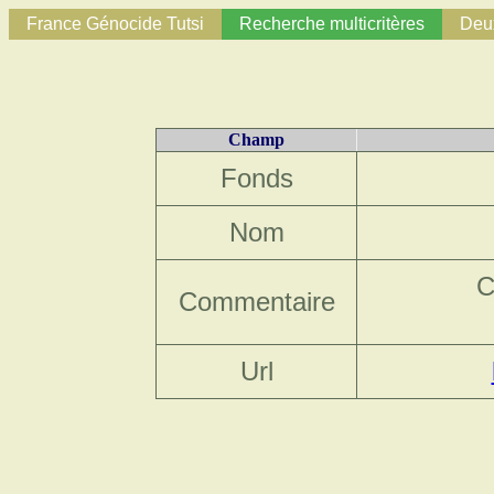
France Génocide Tutsi
Recherche multicritères
Deux
Champ
Fonds
Nom
C
Commentaire
Url