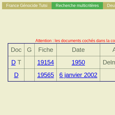
France Génocide Tutsi
Recherche multicritères
Deux
Attention : les documents cochés dans la co
Doc
G
Fiche
Date
D
T
19154
1950
Del
D
19565
6 janvier 2002