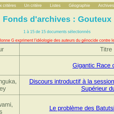
 critères
Un critère
Listes
Géographie
Archives
Fonds d'archives : Gouteux
1 à 15 de 15 documents sélectionnés
lonne G expriment l'idéologie des auteurs du génocide contre le
ur
Titre
Gigantic Race 
nguka,
Discours introductif à la sessio
ey
Supérieur d
wami,
Le problème des Batuts
s