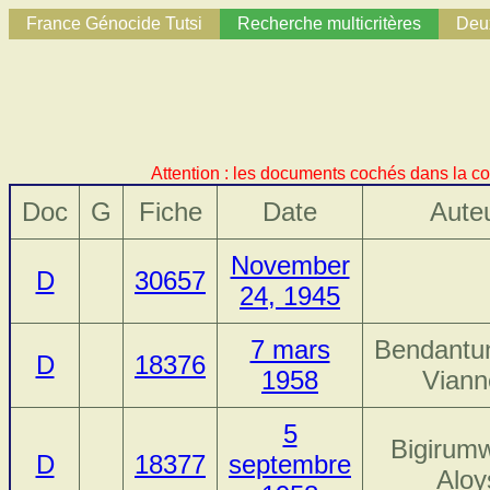
France Génocide Tutsi
Recherche multicritères
Deux
Attention : les documents cochés dans la co
Doc
G
Fiche
Date
Aute
November
D
30657
24, 1945
7 mars
Bendantu
D
18376
1958
Viann
5
Bigirum
D
18377
septembre
Aloy