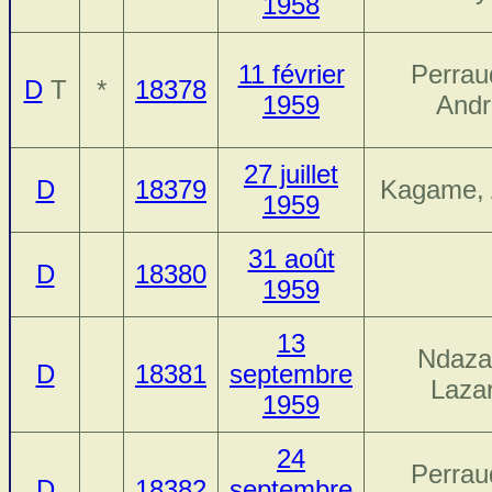
1958
11 février
Perrau
D
T
*
18378
1959
Andr
27 juillet
D
18379
Kagame, 
1959
31 août
D
18380
1959
13
Ndaza
D
18381
septembre
Laza
1959
24
Perrau
D
18382
septembre