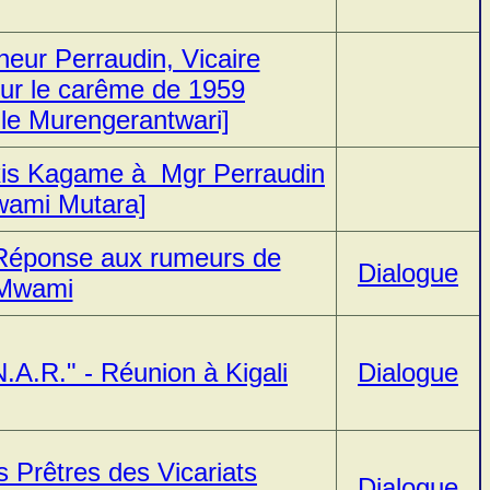
neur Perraudin, Vicaire
our le carême de 1959
le Murengerantwari]
lexis Kagame à Mgr Perraudin
wami Mutara]
 Réponse aux rumeurs de
Dialogue
 Mwami
.A.R." - Réunion à Kigali
Dialogue
s Prêtres des Vicariats
Dialogue