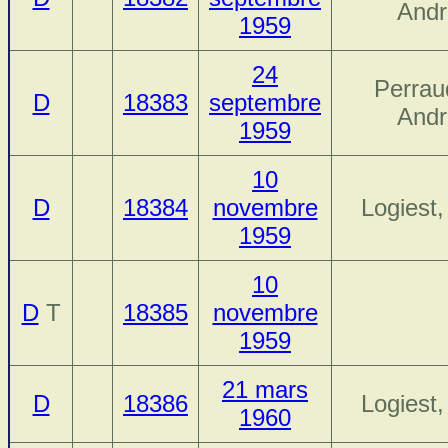
Andr
1959
24
Perrau
D
18383
septembre
Andr
1959
10
D
18384
novembre
Logiest
1959
10
D
T
18385
novembre
1959
21 mars
D
18386
Logiest
1960