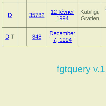
12 février
Kabiligi,
D
35782
1994
Gratien
December
D
T
348
7, 1994
fgtquery v.1