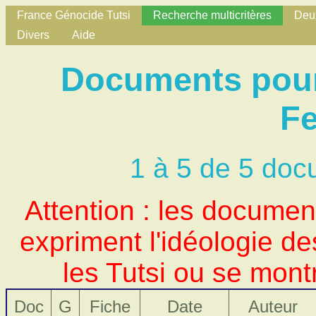
France Génocide Tutsi
Recherche multicritères
Deux
Divers
Aide
Documents pour
F
1 à 5 de 5 doc
Attention : les docume
expriment l'idéologie d
les Tutsi ou se mont
Doc
G
Fiche
Date
Auteur