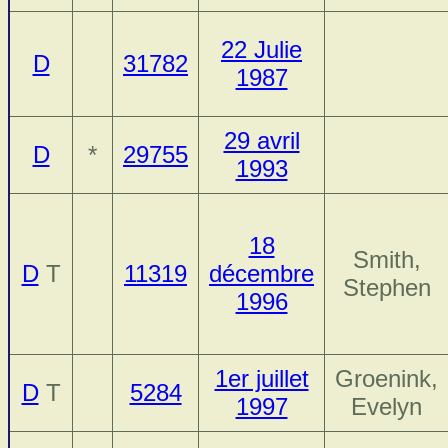
22 Julie
D
31782
1987
29 avril
D
*
29755
1993
18
Smith,
D
T
11319
décembre
Stephen
1996
1er juillet
Groenink,
D
T
5284
1997
Evelyn