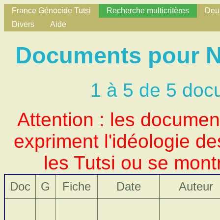
France Génocide Tutsi
Recherche multicritères
Deux
Divers
Aide
Documents pour No
1 à 5 de 5 doc
Attention : les docume
expriment l'idéologie d
les Tutsi ou se mont
Doc
G
Fiche
Date
Auteur