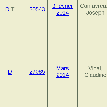
9 février
Confavreu
D
T
30543
2014
Joseph
Mars
Vidal,
D
27085
2014
Claudine