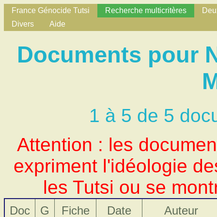
France Génocide Tutsi
Recherche multicritères
Deux
Divers
Aide
Documents pour N
M
1 à 5 de 5 doc
Attention : les docume
expriment l'idéologie d
les Tutsi ou se mont
Doc
G
Fiche
Date
Auteur