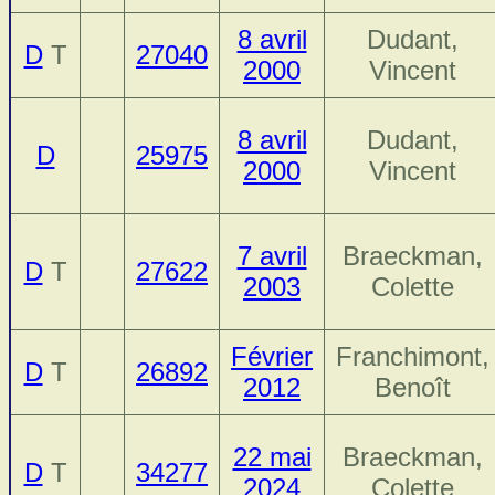
8 avril
Dudant,
D
T
27040
2000
Vincent
8 avril
Dudant,
D
25975
2000
Vincent
7 avril
Braeckman,
D
T
27622
2003
Colette
Février
Franchimont,
D
T
26892
2012
Benoît
22 mai
Braeckman,
D
T
34277
2024
Colette