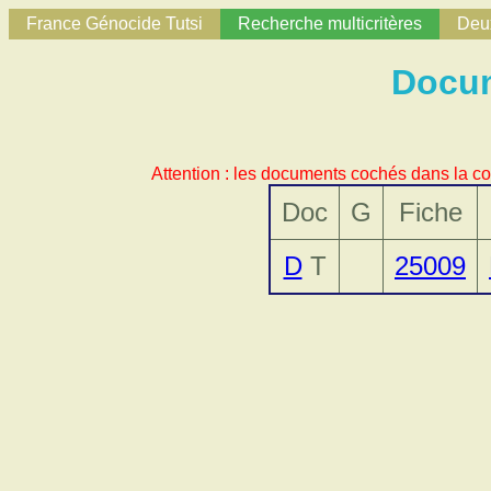
France Génocide Tutsi
Recherche multicritères
Deux
Docum
Attention : les documents cochés dans la co
Doc
G
Fiche
D
T
25009