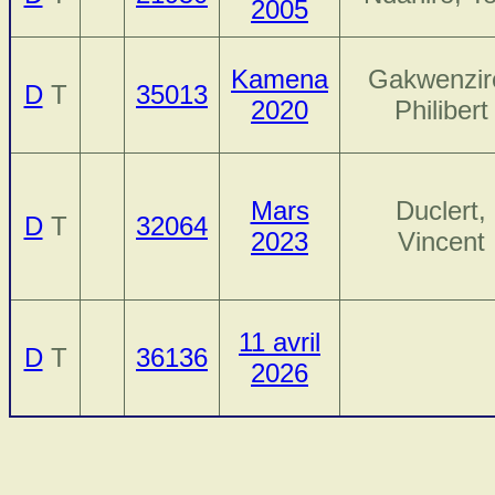
2005
Kamena
Gakwenzir
D
T
35013
2020
Philibert
Mars
Duclert,
D
T
32064
2023
Vincent
11 avril
D
T
36136
2026