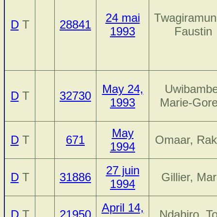
24 mai
Twagiramun
D
T
28841
1993
Faustin
May 24,
Uwibambe
D
T
32730
1993
Marie-Goret
May
D
T
671
Omaar, Rak
1994
27 juin
D
T
31886
Gillier, Mar
1994
April 14,
D
T
21950
Ndahiro, T