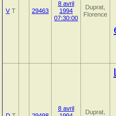
8 avril
Duprat,
V
T
29463
1994
Florence
07:30:00
8 avril
Duprat,
D
T
29498
1994