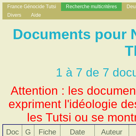
France Génocide Tutsi
Recherche multicritères
Deux
Divers
Aide
Documents pour No
T
1 à 7 de 7 doc
Attention : les docume
expriment l'idéologie d
les Tutsi ou se mont
Doc
G
Fiche
Date
Auteur