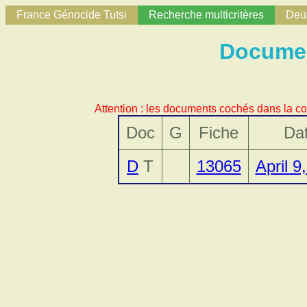
France Génocide Tutsi
Recherche multicritères
Deux
Documen
Attention : les documents cochés dans la co
Doc
G
Fiche
Da
D
T
13065
April 9