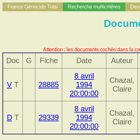
France Génocide Tutsi
Recherche multicritères
Deux
Docume
Attention : les documents cochés dans la co
Doc
G
Fiche
Date
Auteur
8 avril
Chazal,
V
T
28885
1994
Claire
20:00:00
8 avril
Chazal,
D
T
29339
1994
Claire
20:00:00