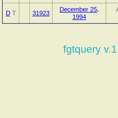
December 25,
D
T
31923
1994
fgtquery v.1