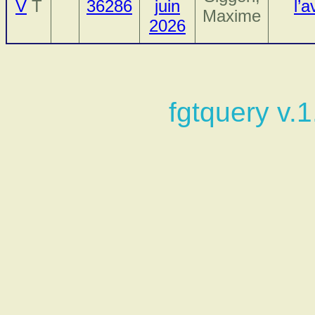
V
T
36286
juin
l’
Maxime
2026
fgtquery v.1