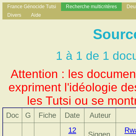
France Génocide Tutsi
Recherche multicritères
Deux
Divers
Aide
Source
1 à 1 de 1 doc
Attention : les docume
expriment l'idéologie d
les Tutsi ou se mont
Doc
G
Fiche
Date
Auteur
12
Rwa
Siggen,