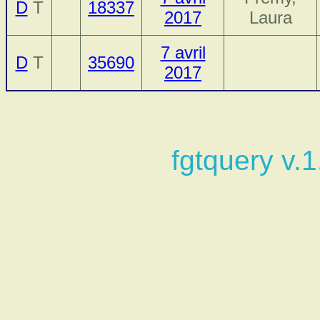
D
T
18337
2017
Laura
7 avril
D
T
35690
2017
fgtquery v.1