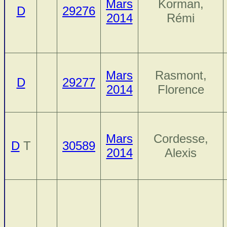
Mars
Korman,
D
29276
2014
Rémi
Mars
Rasmont,
D
29277
2014
Florence
Mars
Cordesse,
D
T
30589
2014
Alexis