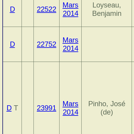
Mars
Loyseau,
D
22522
2014
Benjamin
Mars
D
22752
2014
Mars
Pinho, José
D
T
23991
2014
(de)