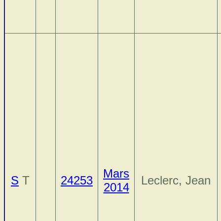
Mars
S
T
24253
Leclerc, Jean
2014