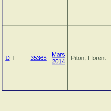
Mars
D
T
35368
Piton, Florent
2014