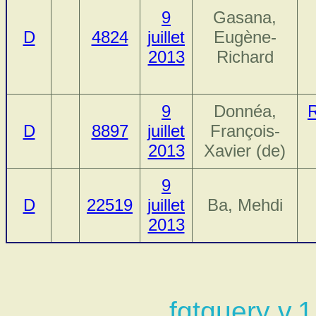
9
Gasana,
D
4824
juillet
Eugène-
2013
Richard
9
Donnéa,
R
D
8897
juillet
François-
2013
Xavier (de)
9
D
22519
juillet
Ba, Mehdi
2013
fgtquery v.1