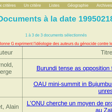
 critères
Un critère
Listes
Géographie
Archives
Documents à la date 1995021
1 à 3 de 3 documents sélectionnés
lonne G expriment l'idéologie des auteurs du génocide contre le
uteur
Titr
nold,
Burundi tense as opposition 
erge
OAU mini-summit in Bujumbur
unres
L'ONU cherche un moyen de pro
et, Alain
au Za