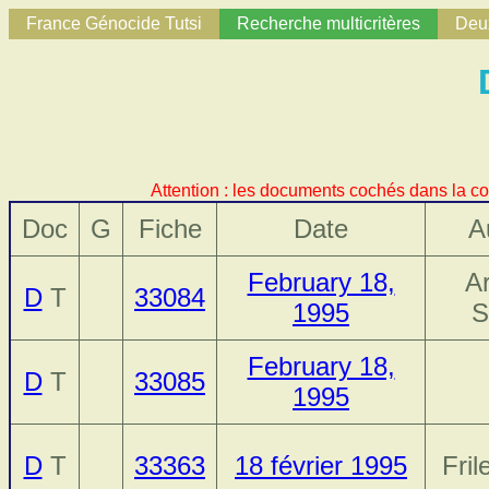
France Génocide Tutsi
Recherche multicritères
Deux
Attention : les documents cochés dans la co
Doc
G
Fiche
Date
A
February 18,
Ar
D
T
33084
1995
S
February 18,
D
T
33085
1995
D
T
33363
18 février 1995
Fril