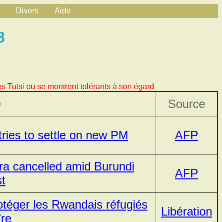
Divers
Aide
8
s Tutsi ou se montrent tolérants à son égard
e
Source
tries to settle on new PM
AFP
a cancelled amid Burundi
AFP
t
téger les Rwandais réfugiés
Libération
ïre