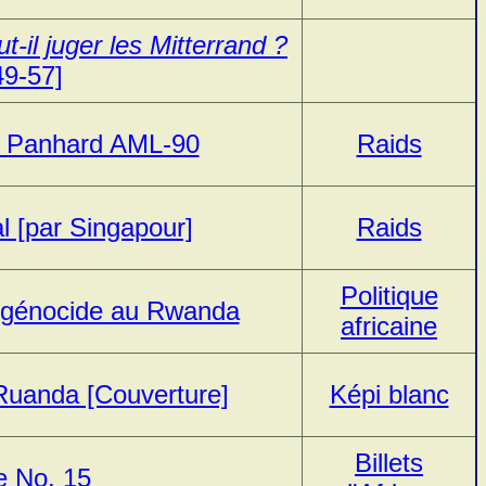
t-il juger les Mitterrand ?
49-57]
re Panhard AML-90
Raids
 [par Singapour]
Raids
Politique
et génocide au Rwanda
africaine
 Ruanda [Couverture]
Képi blanc
Billets
ue No. 15