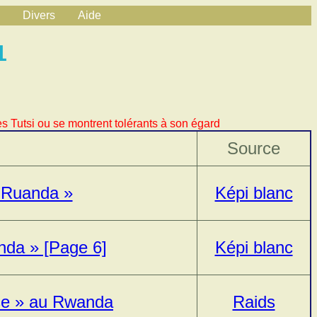
Divers
Aide
1
s Tutsi ou se montrent tolérants à son égard
Source
« Ruanda »
Képi blanc
nda » [Page 6]
Képi blanc
ise » au Rwanda
Raids