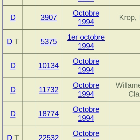
Octobre
D
3907
Krop, 
1994
1er octobre
D
T
5375
1994
Octobre
D
10134
1994
Octobre
Willame
D
11732
1994
Cla
Octobre
D
18774
1994
Octobre
D
T
22532