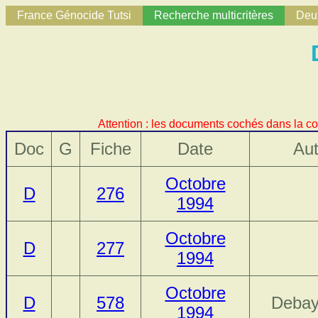
France Génocide Tutsi
Recherche multicritères
Deux
Attention : les documents cochés dans la co
Doc
G
Fiche
Date
Aut
Octobre
D
276
1994
Octobre
D
277
1994
Octobre
D
578
Debay
1994