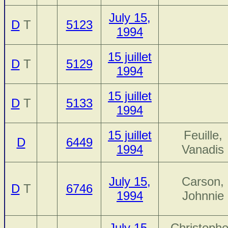
July 15,
D
T
5123
1994
15 juillet
D
T
5129
1994
15 juillet
D
T
5133
1994
15 juillet
Feuille,
D
6449
1994
Vanadis
July 15,
Carson,
D
T
6746
1994
Johnnie
July 15,
Christophe