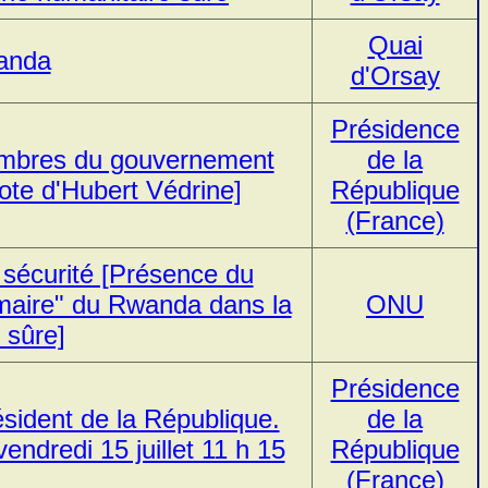
Quai
wanda
d'Orsay
Présidence
membres du gouvernement
de la
ote d'Hubert Védrine]
République
(France)
 sécurité [Présence du
maire" du Rwanda dans la
ONU
 sûre]
Présidence
ésident de la République.
de la
ndredi 15 juillet 11 h 15
République
(France)