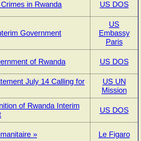
r Crimes in Rwanda
US DOS
US
nterim Government
Embassy
Paris
overnment of Rwanda
US DOS
ement July 14 Calling for
US UN
Mission
ition of Rwanda Interim
US DOS
t
manitaire »
Le Figaro