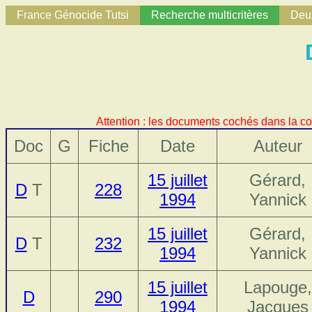
France Génocide Tutsi
Recherche multicritères
Deux
Attention : les documents cochés dans la co
Doc
G
Fiche
Date
Auteur
15 juillet
Gérard,
D
T
228
1994
Yannick
15 juillet
Gérard,
D
T
232
1994
Yannick
15 juillet
Lapouge,
D
290
1994
Jacques