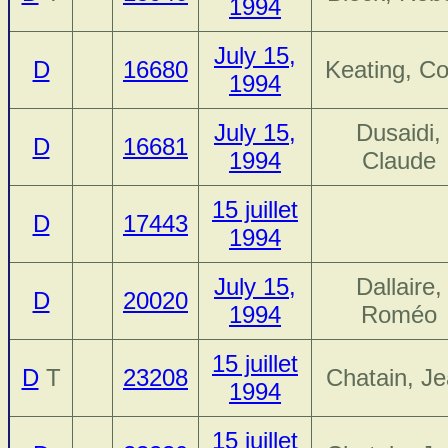
1994
July 15,
D
16680
Keating, Co
1994
July 15,
Dusaidi,
D
16681
1994
Claude
15 juillet
D
17443
1994
July 15,
Dallaire,
D
20020
1994
Roméo
15 juillet
D
T
23208
Chatain, J
1994
15 juillet