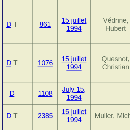
15 juillet
Védrine,
D
T
861
1994
Hubert
15 juillet
Quesnot,
D
T
1076
1994
Christian
July 15,
D
1108
1994
15 juillet
D
T
2385
Muller, Mic
1994