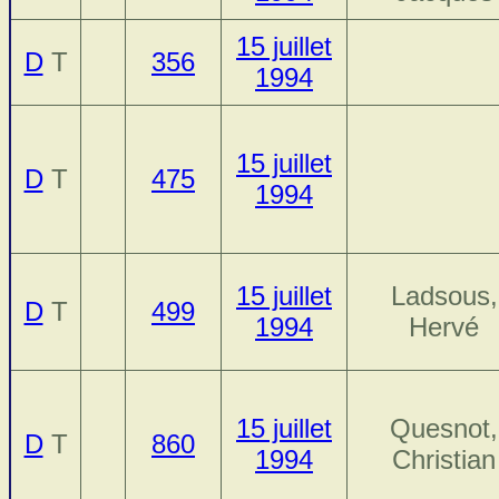
15 juillet
D
T
356
1994
15 juillet
D
T
475
1994
15 juillet
Ladsous,
D
T
499
1994
Hervé
15 juillet
Quesnot,
D
T
860
1994
Christian