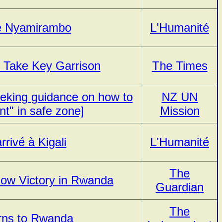
e Nyamirambo
L'Humanité
 Take Key Garrison
The Times
eking guidance on how to
NZ UN
nt" in safe zone]
Mission
rrivé à Kigali
L'Humanité
The
low Victory in Rwanda
Guardian
The
rns to Rwanda