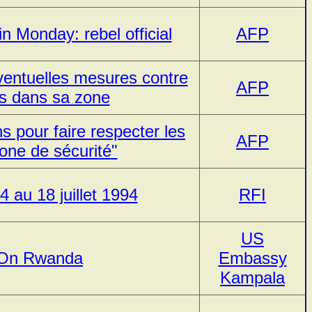
 Monday: rebel official
AFP
ventuelles mesures contre
AFP
s dans sa zone
ns pour faire respecter les
AFP
zone de sécurité
4 au 18 juillet 1994
RFI
US
 On Rwanda
Embassy
Kampala