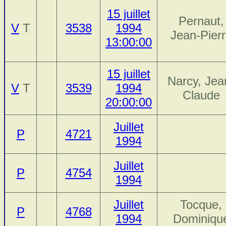
15 juillet
Pernaut,
V
T
3538
1994
Jean-Pier
13:00:00
15 juillet
Narcy, Jea
V
T
3539
1994
Claude
20:00:00
Juillet
P
4721
1994
Juillet
P
4754
1994
Juillet
Tocque,
P
4768
1994
Dominiqu