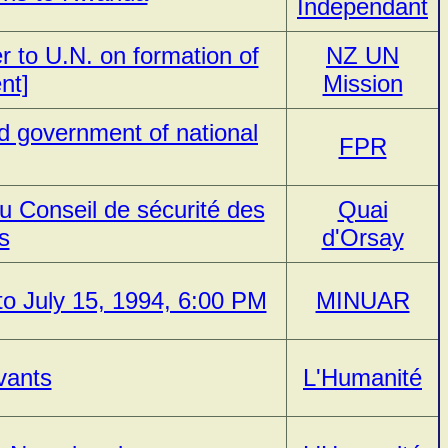
Independant
r to U.N. on formation of
NZ UN
nt]
Mission
ed government of national
FPR
u Conseil de sécurité des
Quai
s
d'Orsay
 to July 15, 1994, 6:00 PM
MINUAR
vants
L'Humanité