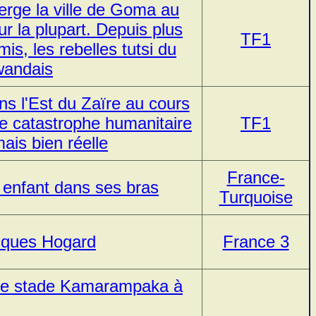
rge la ville de Goma au
ur la plupart. Depuis plus
TF1
mis, les rebelles tutsi du
rwandais
ns l'Est du Zaïre au cours
e catastrophe humanitaire
TF1
ais bien réelle
France-
 enfant dans ses bras
Turquoise
acques Hogard
France 3
 le stade Kamarampaka à