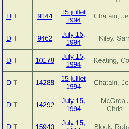
15 juillet
D
T
9144
Chatain, J
1994
July 15,
D
T
9462
Kiley, Sa
1994
July 15,
D
T
10178
Keating, Co
1994
15 juillet
D
T
14288
Chatain, J
1994
July 15,
McGreal,
D
T
14292
1994
Chris
July 15,
D
T
15940
Block, Robe