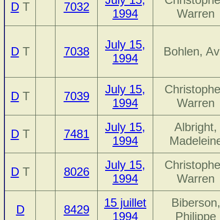
D
T
7032
1994
Warren
July 15,
D
T
7038
Bohlen, Av
1994
July 15,
Christophe
D
T
7039
1994
Warren
July 15,
Albright,
D
T
7481
1994
Madelein
July 15,
Christophe
D
T
8026
1994
Warren
15 juillet
Biberson
D
8429
1994
Philippe