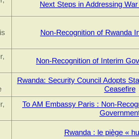
Next Steps in Addressing Wa
is
Non-Recognition of Rwanda I
r,
Non-Recognition of Interim G
Rwanda: Security Council Adopts Stat
e
Ceasefire
r,
To AM Embassy Paris : Non-Recogn
Governmen
,
Rwanda : le piège « hu