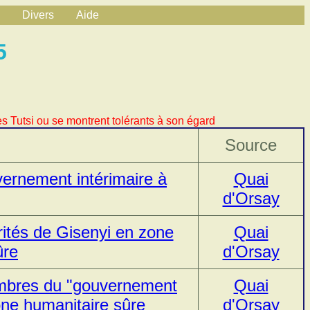
Divers
Aide
5
s Tutsi ou se montrent tolérants à son égard
Source
vernement intérimaire à
Quai
d'Orsay
rités de Gisenyi en zone
Quai
ûre
d'Orsay
embres du "gouvernement
Quai
one humanitaire sûre
d'Orsay