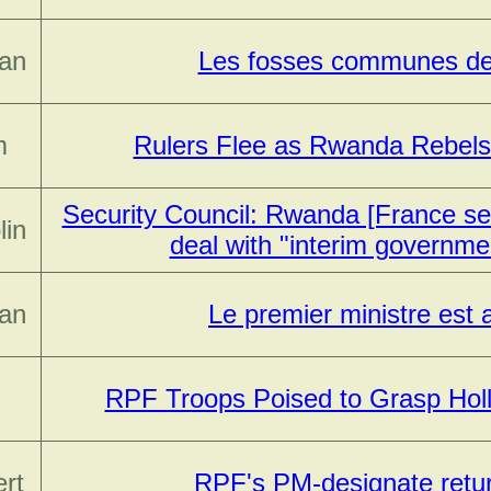
ean
Les fosses communes d
m
Rulers Flee as Rwanda Rebels
Security Council: Rwanda [France se
lin
deal with "interim governme
ean
Le premier ministre est a
RPF Troops Poised to Grasp Hol
rt
RPF's PM-designate retu