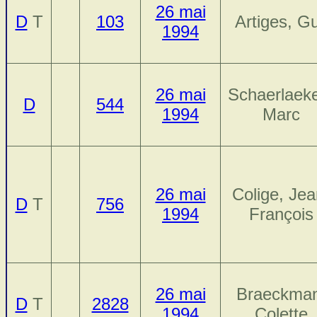
26 mai
D
T
103
Artiges, G
1994
26 mai
Schaerlaek
D
544
1994
Marc
26 mai
Colige, Jea
D
T
756
1994
François
26 mai
Braeckma
D
T
2828
1994
Colette