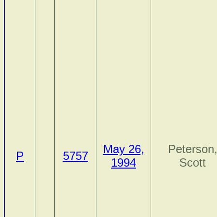
May 26,
Peterson
P
5757
1994
Scott