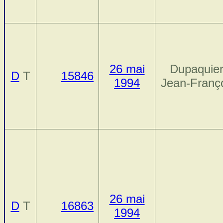
26 mai
Dupaquier
D
T
15846
1994
Jean-Franç
26 mai
D
T
16863
1994