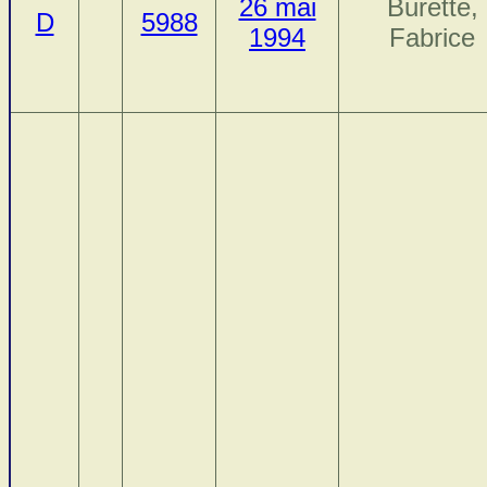
26 mai
Burette,
D
5988
1994
Fabrice