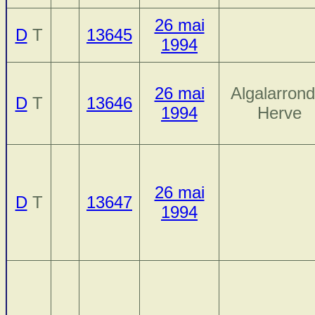
26 mai
D
T
13645
1994
26 mai
Algalarrond
D
T
13646
1994
Herve
26 mai
D
T
13647
1994