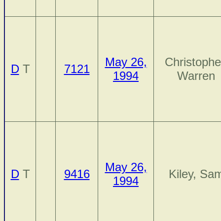
May 26,
Christophe
D
T
7121
1994
Warren
May 26,
D
T
9416
Kiley, Sa
1994