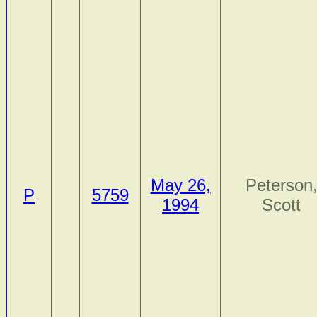
May 26,
Peterson
P
5759
1994
Scott