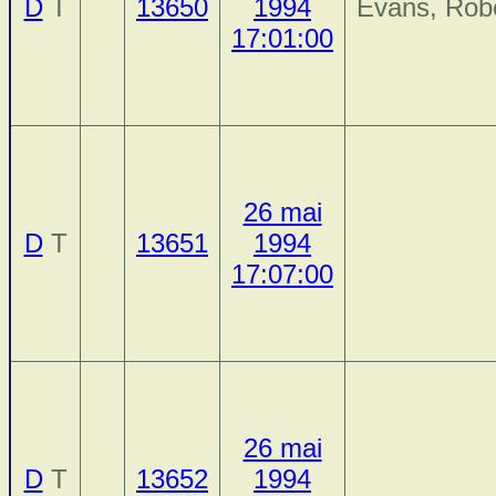
D
T
13650
1994
Evans, Rob
17:01:00
26 mai
D
T
13651
1994
17:07:00
26 mai
D
T
13652
1994