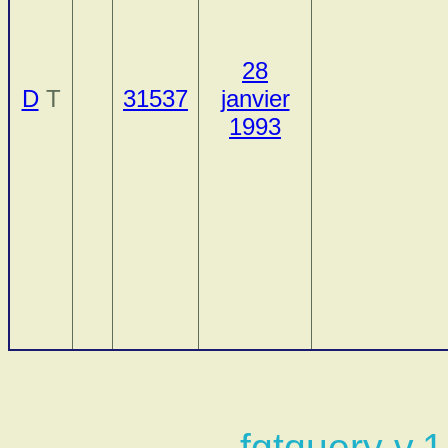
28
D
T
31537
janvier
1993
fgtquery v.1