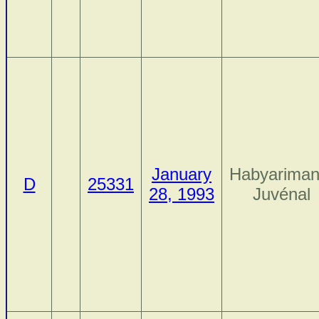
January
Habyariman
D
25331
28, 1993
Juvénal