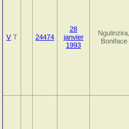
28
Ngulinzira
V
T
24474
janvier
Boniface
1993