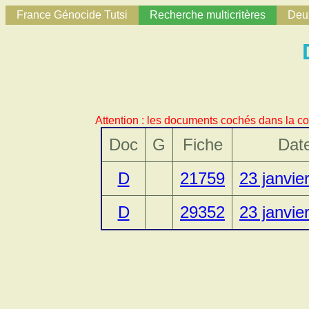
France Génocide Tutsi
Recherche multicritères
Deux
Attention : les documents cochés dans la co
Doc
G
Fiche
Dat
D
21759
23 janvie
D
29352
23 janvie