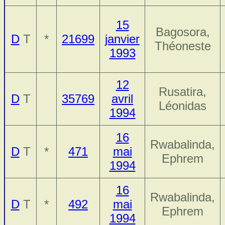
15
Bagosora,
D
T
*
21699
janvier
Théoneste
1993
12
Rusatira,
D
T
35769
avril
Léonidas
1994
16
Rwabalinda,
D
T
*
471
mai
Ephrem
1994
16
Rwabalinda,
D
T
*
492
mai
Ephrem
1994