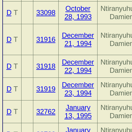
October
Ntiranyuh
D
T
33098
28, 1993
Damie
December
Ntiranyuh
D
T
31916
21, 1994
Damie
December
Ntiranyuh
D
T
31918
22, 1994
Damie
December
Ntiranyuh
D
T
31919
23, 1994
Damie
January
Ntiranyuh
D
T
32762
13, 1995
Damie
January
Ntiranyuh