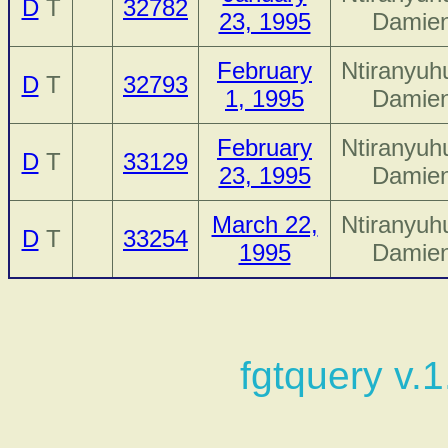
D
T
32782
23, 1995
Damie
February
Ntiranyuh
D
T
32793
1, 1995
Damie
February
Ntiranyuh
D
T
33129
23, 1995
Damie
March 22,
Ntiranyuh
D
T
33254
1995
Damie
fgtquery v.1