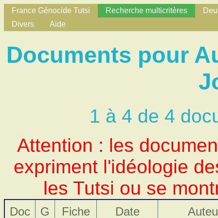
France Génocide Tutsi
Recherche multicritères
Deux
Divers
Aide
Documents pour A
J
1 à 4 de 4 doc
Attention : les docume
expriment l'idéologie d
les Tutsi ou se mont
Doc
G
Fiche
Date
Auteu