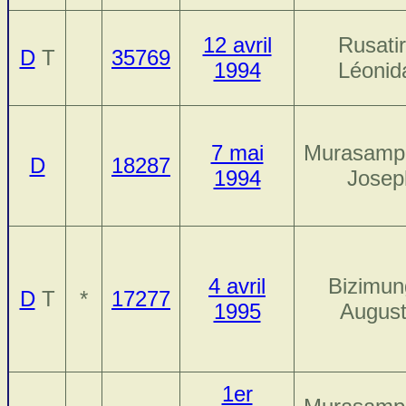
12 avril
Rusatir
D
T
35769
1994
Léonid
7 mai
Murasamp
D
18287
1994
Josep
4 avril
Bizimun
D
T
*
17277
1995
August
1er