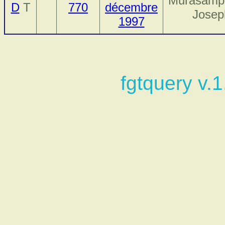
Murasamp
D
T
770
décembre
Josep
1997
fgtquery v.1