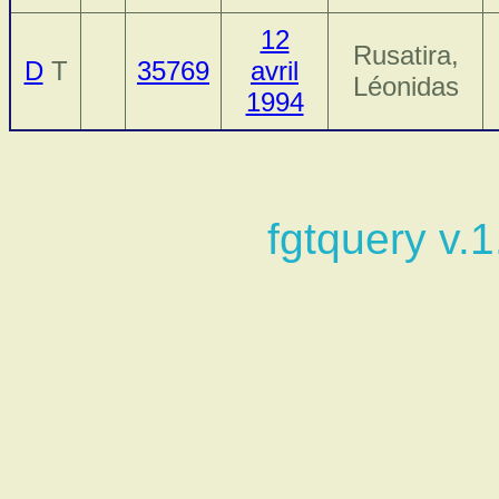
12
Rusatira,
D
T
35769
avril
Léonidas
1994
fgtquery v.1