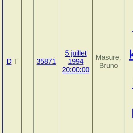
5 juillet
Masure,
D
T
35871
1994
Bruno
20:00:00