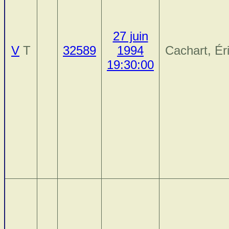
27 juin
V
T
32589
1994
Cachart, Ér
19:30:00