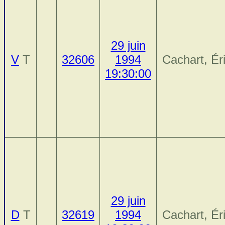
29 juin
V
T
32606
1994
Cachart, Ér
19:30:00
29 juin
D
T
32619
1994
Cachart, Ér