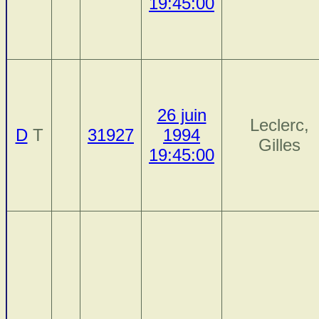
19:45:00
26 juin
Leclerc,
D
T
31927
1994
Gilles
19:45:00