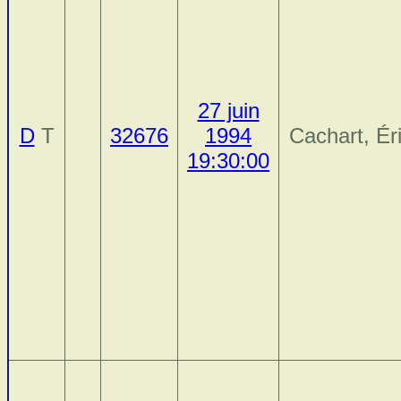
27 juin
D
T
32676
1994
Cachart, Ér
19:30:00