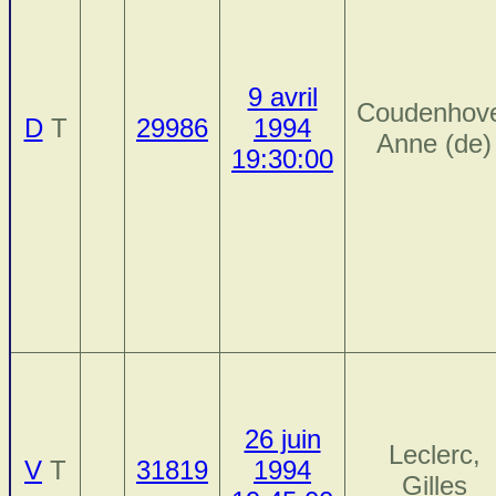
9 avril
Coudenhov
D
T
29986
1994
Anne (de)
19:30:00
26 juin
Leclerc,
V
T
31819
1994
Gilles