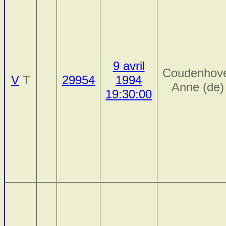
9 avril
Coudenhov
V
T
29954
1994
Anne (de)
19:30:00