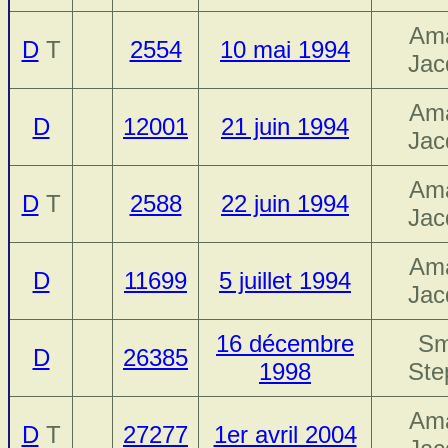
Ama
D
T
2554
10 mai 1994
Jac
Ama
D
12001
21 juin 1994
Jac
Ama
D
T
2588
22 juin 1994
Jac
Ama
D
11699
5 juillet 1994
Jac
16 décembre
Sm
D
26385
1998
Ste
Ama
D
T
27277
1er avril 2004