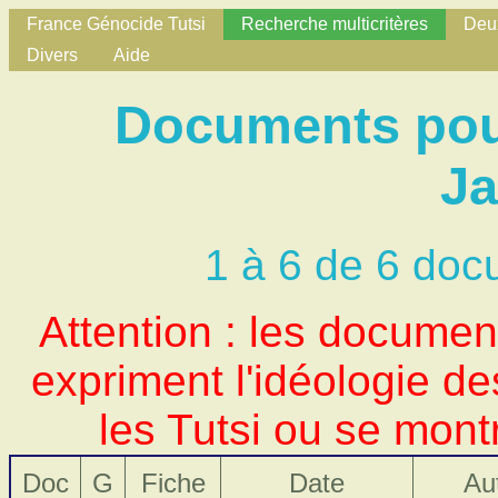
France Génocide Tutsi
Recherche multicritères
Deux
Divers
Aide
Documents pour
J
1 à 6 de 6 doc
Attention : les docume
expriment l'idéologie d
les Tutsi ou se mont
Doc
G
Fiche
Date
Au